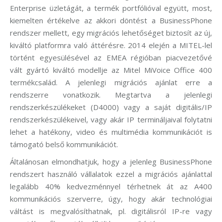
Enterprise üzletágát, a termék portfólióval együtt, most,
kiemelten értékelve az akkori döntést a BusinessPhone
rendszer mellett, egy migrációs lehetőséget biztosít az új,
kiváltó platformra való áttérésre. 2014 elején a MITEL-lel
történt egyesülésével az EMEA régióban piacvezetővé
vált gyártó kiváltó modellje az Mitel MiVoice Office 400
termékcsalád. A jelenlegi migrációs ajánlat erre a
rendszerre vonatkozik. Megtartva a jelenlegi
rendszerkészülékeket (D4000) vagy a saját digitális/IP
rendszerkészülékeivel, vagy akár IP termináljaival folytatni
lehet a hatékony, video és multimédia kommunikációt is
támogató belső kommunikációt.
Általánosan elmondhatjuk, hogy a jelenleg BusinessPhone
rendszert használó vállalatok ezzel a migrációs ajánlattal
legalább 40% kedvezménnyel térhetnek át az A400
kommunikációs szerverre, úgy, hogy akár technológiai
váltást is megvalósíthatnak, pl. digitálisról IP-re vagy