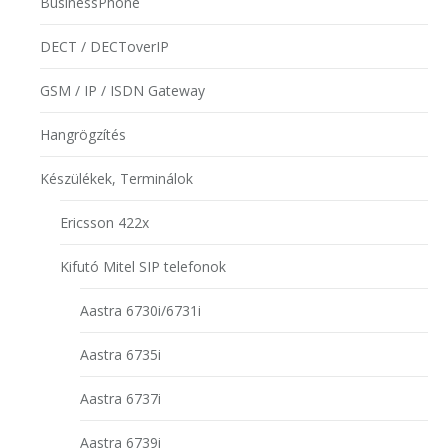
BusinessPhone
DECT / DECToverIP
GSM / IP / ISDN Gateway
Hangrögzítés
Készülékek, Terminálok
Ericsson 422x
Kifutó Mitel SIP telefonok
Aastra 6730i/6731i
Aastra 6735i
Aastra 6737i
Aastra 6739i