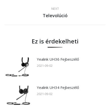
post:
NEXT
Televolúció
Next
post:
Ez is érdekelheti
Yealink UH36 Fejbeszélő
2021-09-02
Yealink UH34 Fejbeszélő
2021-09-02