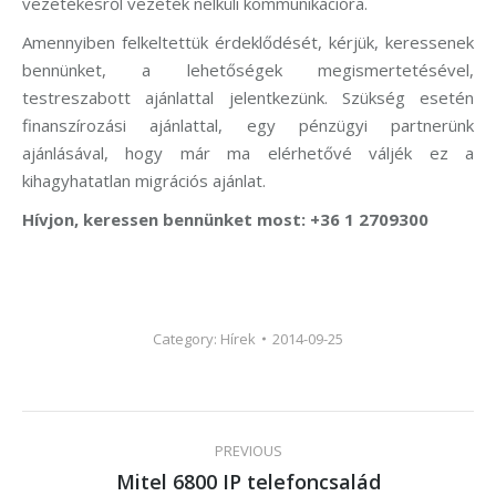
vezetékesről vezeték nélküli kommunikációra.
Amennyiben felkeltettük érdeklődését, kérjük, keressenek
bennünket, a lehetőségek megismertetésével,
testreszabott ajánlattal jelentkezünk. Szükség esetén
finanszírozási ajánlattal, egy pénzügyi partnerünk
ajánlásával, hogy már ma elérhetővé váljék ez a
kihagyhatatlan migrációs ajánlat.
Hívjon, keressen bennünket most: +36 1 2709300
Category:
Hírek
2014-09-25
Post
PREVIOUS
navigation
Mitel 6800 IP telefoncsalád
Previous