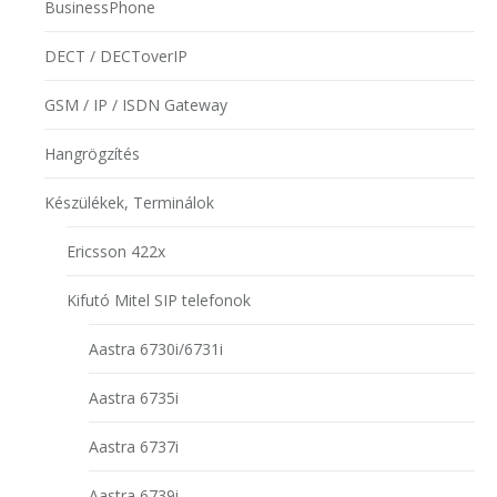
BusinessPhone
DECT / DECToverIP
GSM / IP / ISDN Gateway
Hangrögzítés
Készülékek, Terminálok
Ericsson 422x
Kifutó Mitel SIP telefonok
Aastra 6730i/6731i
Aastra 6735i
Aastra 6737i
Aastra 6739i