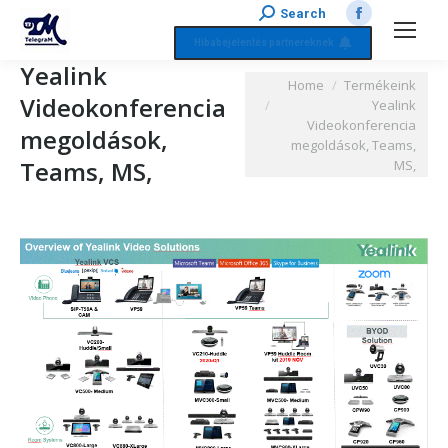
Search:
Search
Facebook
Hibabejelentés partnereknek
page
Yealink
opens
You are here:
Home
Termékeink
Videokonferencia
in
Yealink
Videokonferencia
new
megoldások,
megoldások, Teams,
window
Teams, MS,
MS,