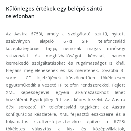
Különleges értékek egy belépő szintű
telefonban
Az Aastra 6753i, amely a szolgáltatói szintű, nyitott
szabványon alapuló 67xi SIP telefoncsalád
középkategóriás tagja, nemcsak magas minőségi
színvonalat és megbízhatóságot képvisel, hanem
kiemelkedő szolgáltatásokat és rugalmasságot is kínál.
Elegáns megjelenésének és kis méretének, továbbá 3-
soros LCD kijelzőjének köszönhetően tökéletesen
együttműködik a vezető IP telefon rendszerekkel. Fejlett
XML képességével egyéni alkalmazásokhoz lehet
hozzáférni. Egyidejűleg 9 hívást képes kezelni. Az Aastra
67xi sorozatú IP telefoncsalád tagjaként az Aastra
konfigurációs készletére, XML fejlesztői eszközeire és a
folyamatos szoftverfejlesztésekre építve a 6753i
tökéletes választás a kis- és középvállalatok,