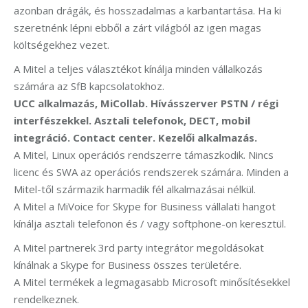
azonban drágák, és hosszadalmas a karbantartás
a. Ha ki
szeretnénk lépni ebből a zárt világból az igen magas
költségekhez vezet.
A Mitel a teljes választékot kínálja minden vállalkozás
számára az SfB kapcsolatokhoz.
UCC alkalmazás, MiCollab. Hívásszerver PSTN / régi
interfészekkel. Asztali telefonok, DECT, mobil
integráció. Contact center. Kezelői alkalmazás.
A Mitel, Linux operációs rendszerre támaszkodik. Nincs
licenc és SWA az operációs rendszerek számára. Minden a
Mitel-től származik harmadik fél alkalmazásai nélkül.
A Mitel a MiVoice for Skype for Business vállalati hangot
kínálja asztali telefonon és / vagy softphone-on keresztül.
A Mitel partnerek 3rd party integrátor megoldásokat
kínálnak a Skype for Business összes területére.
A Mitel termékek a legmagasabb Microsoft minősítésekkel
rendelkeznek.