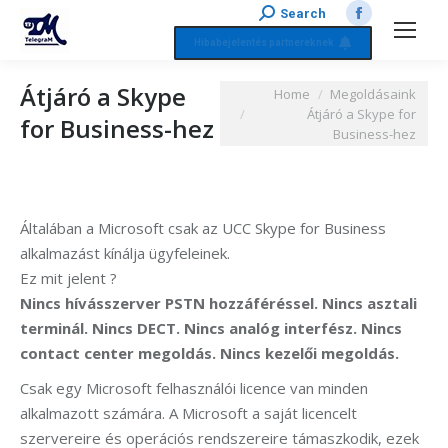
Search:
Search
Facebook
Hibabejelentés partnereknek
page
opens
Átjáró a Skype
You are here:
Home
Megoldásaink
in
Átjáró a Skype for
for Business-hez
new
Business-hez
window
Általában a Microsoft csak az UCC Skype for Business
alkalmazást kínálja ügyfeleinek.
Ez mit jelent ?
Nincs hívásszerver PSTN hozzáféréssel. Nincs asztali
terminál. Nincs DECT. Nincs analóg interfész. Nincs
contact center megoldás. Nincs kezelői megoldás.
Csak egy Microsoft felhasználói licence van minden
alkalmazott számára.
A Microsoft a saját licencelt
szervereire és operációs rendszereire támaszkodik, ezek