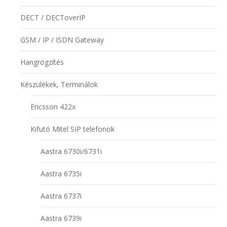
DECT / DECToverIP
GSM / IP / ISDN Gateway
Hangrögzítés
Készülékek, Terminálok
Ericsson 422x
Kifutó Mitel SIP telefonok
Aastra 6730i/6731i
Aastra 6735i
Aastra 6737i
Aastra 6739i