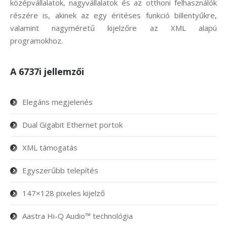
középvállalatok, nagyvállalatok és az otthoni felhasználók
részére is, akinek az egy éritéses funkció billentyűkre,
valamint nagyméretű kijelzőre az XML alapú
programokhoz.
A 6737i jellemzői
Elegáns megjelenés
Dual Gigabit Ethernet portok
XML támogatás
Egyszerűbb telepítés
147×128 pixeles kijelző
Aastra Hi-Q Audio™ technológia