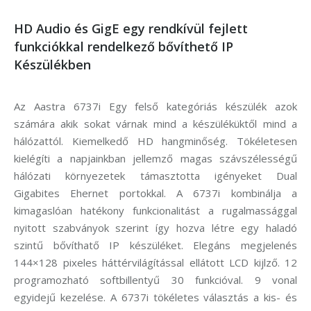
HD Audio és GigE egy rendkívül fejlett
funkciókkal rendelkező bővíthető IP
Készülékben
Az Aastra 6737i Egy felső kategóriás készülék azok
számára akik sokat várnak mind a készüléküktől mind a
hálózattól. Kiemelkedő HD hangminőség. Tökéletesen
kielégíti a napjainkban jellemző magas szávszélességű
hálózati környezetek támasztotta igényeket Dual
Gigabites Ehernet portokkal. A 6737i kombinálja a
kimagaslóan hatékony funkcionalitást a rugalmassággal
nyitott szabványok szerint így hozva létre egy haladó
szintű bővíthatő IP készüléket. Elegáns megjelenés
144×128 pixeles háttérvilágítással ellátott LCD kijlző. 12
programozható softbillentyű 30 funkcióval. 9 vonal
egyidejű kezelése. A 6737i tökéletes választás a kis- és