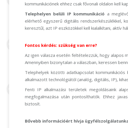
kommunikációnek ehhez csak fővonali oldalon kell kap
Telephelyen belüli IP kommunikáció
a meglévő L
elérhető egyszerű digitális rendszerkészülékkel, 
keresztűl, azt IP eszközökkel kell kialalkítani, aktív 
Fontos kérdés: szükség van erre?
Az igen válasza esetén feltételezzük, hogy alapo
Amennyiben bizonytalan a válaszban, keressen benn
Telephelyek közötti adatkapcsolat kommunikációs 
alkalmazott technológiától (analóg, digitális, IP), k
Fenti IP alkalmazási területek megoldásaink alaps
megfogalmazása után pontosíthatók. Ehhez javaso
biztosít.
Bővebb információért hívja ügyfélszolgálatunka