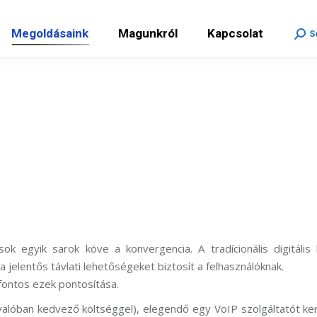
ékeink
Megoldásaink
Magunkról
Kapcsola
Megoldásaink
Magunkról
Kapcsolat
Sear
S
ok egyik sarok köve a konvergencia. A tradícionális digitális
jelentős távlati lehetőségeket biztosít a felhasználóknak.
fontos ezek pontosítása.
(valóban kedvező költséggel), elegendő egy VoIP szolgáltatót keres