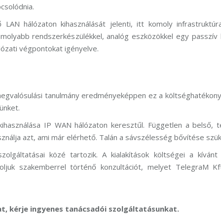
csolódnia.
AN hálózaton kihasználását jelenti, itt komoly infrastruktúra
komolyabb rendszerkészülékkel, analóg eszközökkel egy passzív 
hálózati végpontokat igényelve.
s megvalósulási tanulmány eredményeképpen ez a költséghatékon
ünket.
kihasználása IP WAN hálózaton keresztűl. Független a belső, t
ihasználja azt, ami már elérhető. Talán a sávszélesség bővítése szü
zolgáltatásai közé tartozik. A kialakítások költségei a kívánt
ljuk szakemberrel történő konzultációt, melyet TelegraM Kf
t, kérje ingyenes tanácsadói szolgáltatásunkat.