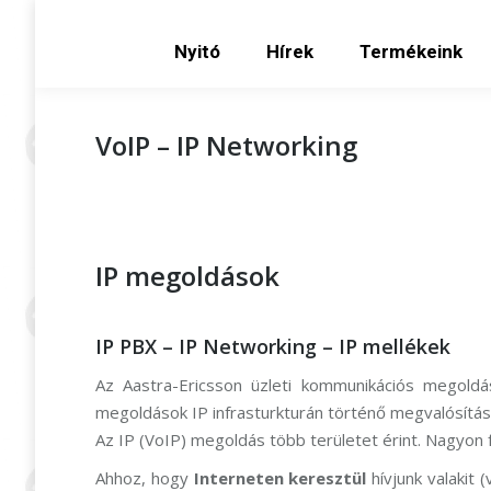
Nyitó
Hírek
Term
Nyitó
Hírek
Termékeink
VoIP – IP Networking
IP megoldások
IP PBX – IP Networking – IP mellékek
Az Aastra-Ericsson üzleti kommunikációs megoldás
megoldások IP infrasturkturán történő megvalósítása 
Az IP (VoIP) megoldás több területet érint. Nagyon 
Ahhoz, hogy
Interneten keresztül
hívjunk valakit 