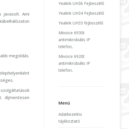
Yealink UH36 Fejbeszélő
Yealink UH34 Fejbeszélő
 javasolt. Ami
kábelhálózaton
Yealink UH33 fejbeszélő
Mivoice 6930t
antimikrobiális IP
telefon,
yabb megoldás.
Mivoice 6920t
antimikrobiális IP
telefon,
elephelyenként
kséges.
 szolgáltatások
t. díjmentesen
Menü
Adatkezelési
tájékoztató