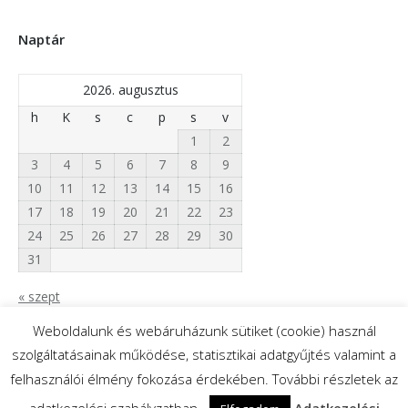
Naptár
2026. augusztus
h
K
s
c
p
s
v
1
2
3
4
5
6
7
8
9
10
11
12
13
14
15
16
17
18
19
20
21
22
23
24
25
26
27
28
29
30
31
« szept
Weboldalunk és webáruházunk sütiket (cookie) használ
szolgáltatásainak működése, statisztikai adatgyűjtés valamint a
felhasználói élmény fokozása érdekében. További részletek az
adatkezelési szabályzatban.
Adatkezelési