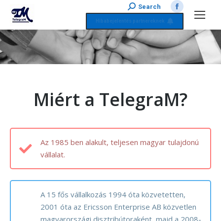
Search:
Search
Facebook
Hibabejelentés partnereknek
page
opens
You are here:
in
new
window
Miért a TelegraM?
Az 1985 ben alakult, teljesen magyar tulajdonú
vállalat.
A 15 fős vállalkozás 1994 óta közvetetten,
2001 óta az Ericsson Enterprise AB közvetlen
magyarországi disztribútoraként, majd a 2008-