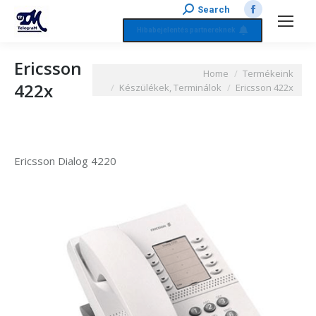
Search:
Search
Facebook
Hibabejelentés partnereknek
page
opens
Ericsson
You are here:
in
Home
Termékeink
422x
Készülékek, Terminálok
Ericsson 422x
new
window
Ericsson Dialog 4220