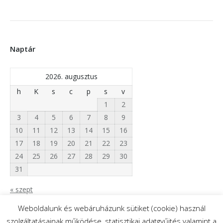
Naptár
2026. augusztus
h
K
s
c
p
s
v
1
2
3
4
5
6
7
8
9
10
11
12
13
14
15
16
17
18
19
20
21
22
23
24
25
26
27
28
29
30
31
« szept
Weboldalunk és webáruházunk sütiket (cookie) használ
szolgáltatásainak működése, statisztikai adatgyűjtés valamint a