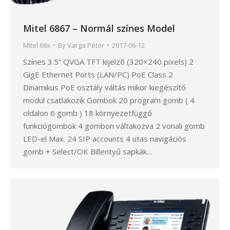
Mitel 6867 – Normál színes Model
Mitel 68x
By
Varga Péter
2017-06-12
Színes 3.5” QVGA TFT kijelző (320×240 pixels) 2
GigE Ethernet Ports (LAN/PC) PoE Class 2
Dinamikus PoE osztály váltás mikor kiegészítő
modul csatlakozik Gombok 20 program gomb ( 4
oldalon 6 gomb ) 18 környezetfüggő
funkciógombok 4 gombon váltakozva 2 vonali gomb
LED-el Max. 24 SIP accounts 4 utas navigációs
gomb + Select/OK Billentyű sapkák…