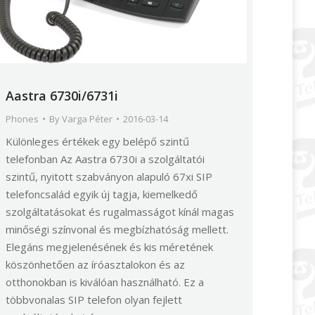
Aastra 6730i/6731i
Phones
By
Varga Péter
2016-03-14
Különleges értékek egy belépő szintű
telefonban Az Aastra 6730i a szolgáltatói
szintű, nyitott szabványon alapuló 67xi SIP
telefoncsalád egyik új tagja, kiemelkedő
szolgáltatásokat és rugalmasságot kínál magas
minőségi színvonal és megbízhatóság mellett.
Elegáns megjelenésének és kis méretének
köszönhetően az íróasztalokon és az
otthonokban is kiválóan használható. Ez a
többvonalas SIP telefon olyan fejlett