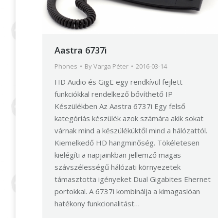
Aastra 6737i
Phones
By
Varga Péter
2016-03-14
HD Audio és GigE egy rendkívül fejlett
funkciókkal rendelkező bővíthető IP
Készülékben Az Aastra 6737i Egy felső
kategóriás készülék azok számára akik sokat
várnak mind a készüléküktől mind a hálózattól.
Kiemelkedő HD hangminőség. Tökéletesen
kielégíti a napjainkban jellemző magas
szávszélességű hálózati környezetek
támasztotta igényeket Dual Gigabites Ehernet
portokkal. A 6737i kombinálja a kimagaslóan
hatékony funkcionalitást…