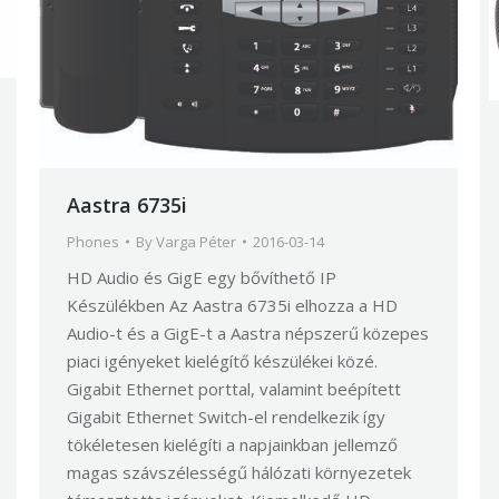
Aastra 6735i
Phones
By
Varga Péter
2016-03-14
HD Audio és GigE egy bővíthető IP
Készülékben Az Aastra 6735i elhozza a HD
Audio-t és a GigE-t a Aastra népszerű közepes
piaci igényeket kielégítő készülékei közé.
Gigabit Ethernet porttal, valamint beépített
Gigabit Ethernet Switch-el rendelkezik így
tökéletesen kielégíti a napjainkban jellemző
magas szávszélességű hálózati környezetek