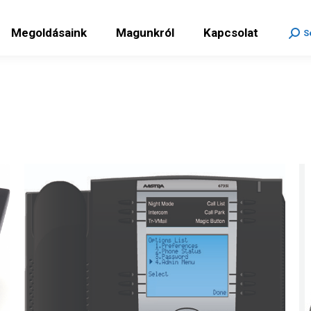
ékeink
Megoldásaink
Magunkról
Kapcsola
Megoldásaink
Magunkról
Kapcsolat
Sear
S